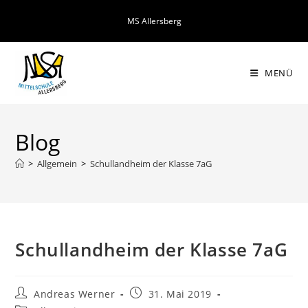
Zum
MS Allersberg
Inhalt
springen
MENÜ
Blog
>
Allgemein
>
Schullandheim der Klasse 7aG
Schullandheim der Klasse 7aG
Beitrags-
Beitrag
Andreas Werner
31. Mai 2019
Autor:
veröffentlicht: