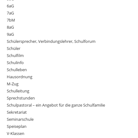
6aG
7aG
7bM
8aG
9aG
Schülersprecher, Verbindungslehrer, Schulforum
Schüler
Schulfilm
Schulinfo
Schulleben
Hausordnung
M-Zug
Schulleitung
Sprechstunden
Schulpastoral – ein Angebot für die ganze Schulfamilie
Sekretariat
Seminarschule
Speiseplan
V-Klassen