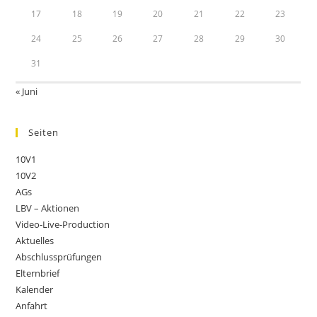
17
18
19
20
21
22
23
24
25
26
27
28
29
30
31
« Juni
Seiten
10V1
10V2
AGs
LBV – Aktionen
Video-Live-Production
Aktuelles
Abschlussprüfungen
Elternbrief
Kalender
Anfahrt