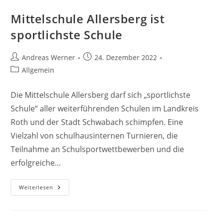
Mittelschule Allersberg ist
sportlichste Schule
Beitrags-
Beitrag
Andreas Werner
24. Dezember 2022
Autor:
veröffentlicht:
Beitrags-
Allgemein
Kategorie:
Die Mittelschule Allersberg darf sich „sportlichste
Schule“ aller weiterführenden Schulen im Landkreis
Roth und der Stadt Schwabach schimpfen. Eine
Vielzahl von schulhausinternen Turnieren, die
Teilnahme an Schulsportwettbewerben und die
erfolgreiche…
Mittelschule
Weiterlesen
Allersberg
Ist
Sportlichste
Schule