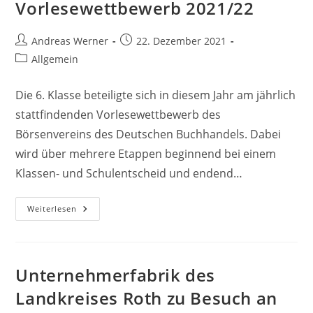
Vorlesewettbewerb 2021/22
Beitrags-
Beitrag
Andreas Werner
22. Dezember 2021
Autor:
veröffentlicht:
Beitrags-
Allgemein
Kategorie:
Die 6. Klasse beteiligte sich in diesem Jahr am jährlich
stattfindenden Vorlesewettbewerb des
Börsenvereins des Deutschen Buchhandels. Dabei
wird über mehrere Etappen beginnend bei einem
Klassen- und Schulentscheid und endend…
Vorlesewettbewerb
Weiterlesen
2021/22
Unternehmerfabrik des
Landkreises Roth zu Besuch an