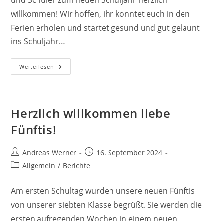
und Schüler zum neuen Schuljahr herzlich
willkommen! Wir hoffen, ihr konntet euch in den
Ferien erholen und startet gesund und gut gelaunt
ins Schuljahr…
Back
Weiterlesen
To
School!
Herzlich willkommen liebe
Fünftis!
Beitrags-
Beitrag
Andreas Werner
16. September 2024
Autor:
veröffentlicht:
Beitrags-
Allgemein
/
Berichte
Kategorie:
Am ersten Schultag wurden unsere neuen Fünftis
von unserer siebten Klasse begrüßt. Sie werden die
ersten aufregenden Wochen in einem neuen