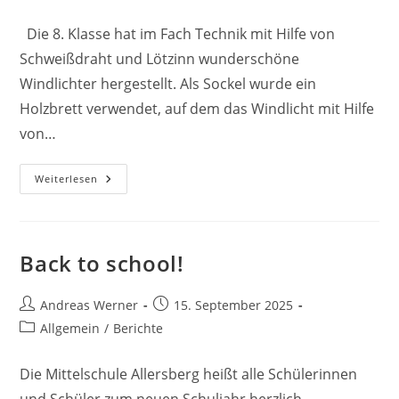
Kategorie:
Die 8. Klasse hat im Fach Technik mit Hilfe von
Schweißdraht und Lötzinn wunderschöne
Windlichter hergestellt. Als Sockel wurde ein
Holzbrett verwendet, auf dem das Windlicht mit Hilfe
von…
Neues
Weiterlesen
Aus
Dem
Technikunterricht
Back to school!
Beitrags-
Beitrag
Andreas Werner
15. September 2025
Autor:
veröffentlicht:
Beitrags-
Allgemein
/
Berichte
Kategorie:
Die Mittelschule Allersberg heißt alle Schülerinnen