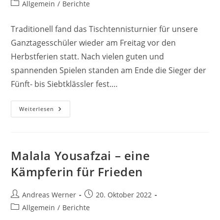
Autor:
veröffentlicht:
Beitrags-
Allgemein
/
Berichte
Kategorie:
Traditionell fand das Tischtennisturnier für unsere
Ganztagesschüler wieder am Freitag vor den
Herbstferien statt. Nach vielen guten und
spannenden Spielen standen am Ende die Sieger der
Fünft- bis Siebtklässler fest.…
Tischtennisturnier
Weiterlesen
2022
Malala Yousafzai – eine
Kämpferin für Frieden
Beitrags-
Beitrag
Andreas Werner
20. Oktober 2022
Autor:
veröffentlicht:
Beitrags-
Allgemein
/
Berichte
Kategorie: