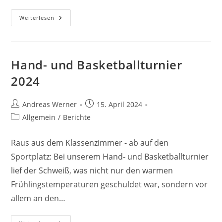
Infos
Weiterlesen
Zum
Neuen
Schuljahr
Hand- und Basketballturnier
2024
Beitrags-
Beitrag
Andreas Werner
15. April 2024
Autor:
veröffentlicht:
Beitrags-
Allgemein
/
Berichte
Kategorie:
Raus aus dem Klassenzimmer - ab auf den
Sportplatz: Bei unserem Hand- und Basketballturnier
lief der Schweiß, was nicht nur den warmen
Frühlingstemperaturen geschuldet war, sondern vor
allem an den…