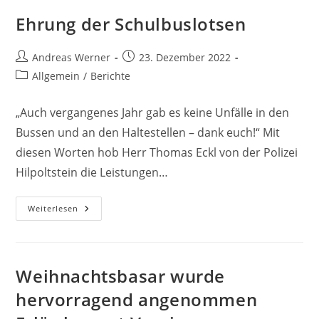
Ehrung der Schulbuslotsen
Beitrags-
Beitrag
Andreas Werner
23. Dezember 2022
Autor:
veröffentlicht:
Beitrags-
Allgemein
/
Berichte
Kategorie:
„Auch vergangenes Jahr gab es keine Unfälle in den
Bussen und an den Haltestellen – dank euch!“ Mit
diesen Worten hob Herr Thomas Eckl von der Polizei
Hilpoltstein die Leistungen…
Ehrung
Weiterlesen
Der
Schulbuslotsen
Weihnachtsbasar wurde
hervorragend angenommen