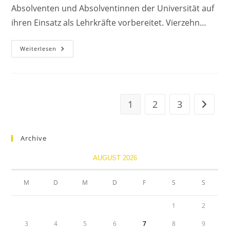
Absolventen und Absolventinnen der Universität auf
ihren Einsatz als Lehrkräfte vorbereitet. Vierzehn…
Lehrerausbildung
Weiterlesen
An
Der
MS
Allersberg
1
2
3
Gehe zu
Archive
AUGUST 2026
M
D
M
D
F
S
S
1
2
3
4
5
6
7
8
9