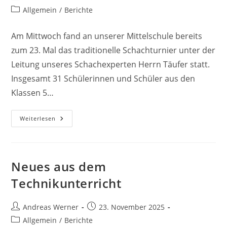
Autor:
veröffentlicht:
Beitrags-
Allgemein
/
Berichte
Kategorie:
Am Mittwoch fand an unserer Mittelschule bereits
zum 23. Mal das traditionelle Schachturnier unter der
Leitung unseres Schachexperten Herrn Täufer statt.
Insgesamt 31 Schülerinnen und Schüler aus den
Klassen 5…
Schachturnier
Weiterlesen
An
Der
Mittelschule
Allersberg
Neues aus dem
Technikunterricht
Beitrags-
Beitrag
Andreas Werner
23. November 2025
Autor:
veröffentlicht:
Beitrags-
Allgemein
/
Berichte