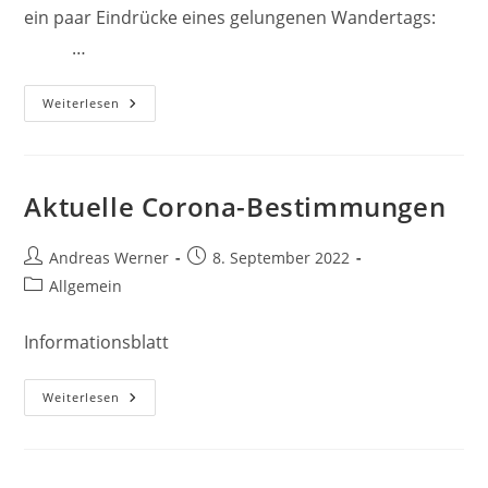
ein paar Eindrücke eines gelungenen Wandertags:
…
Ausflug
Weiterlesen
Tiergarten
Aktuelle Corona-Bestimmungen
Beitrags-
Beitrag
Andreas Werner
8. September 2022
Autor:
veröffentlicht:
Beitrags-
Allgemein
Kategorie:
Informationsblatt
Aktuelle
Weiterlesen
Corona-
Bestimmungen