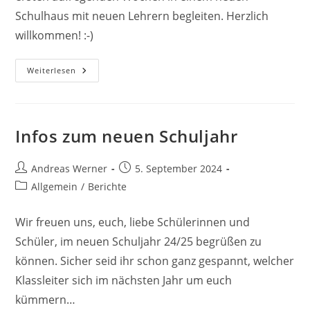
Schulhaus mit neuen Lehrern begleiten. Herzlich
willkommen! :-)
Herzlich
Weiterlesen
Willkommen
Liebe
Fünftis!
Infos zum neuen Schuljahr
Beitrags-
Beitrag
Andreas Werner
5. September 2024
Autor:
veröffentlicht:
Beitrags-
Allgemein
/
Berichte
Kategorie:
Wir freuen uns, euch, liebe Schülerinnen und
Schüler, im neuen Schuljahr 24/25 begrüßen zu
können. Sicher seid ihr schon ganz gespannt, welcher
Klassleiter sich im nächsten Jahr um euch
kümmern…