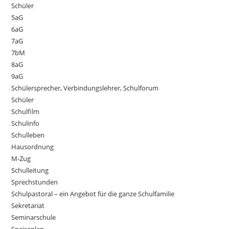
Schüler
5aG
6aG
7aG
7bM
8aG
9aG
Schülersprecher, Verbindungslehrer, Schulforum
Schüler
Schulfilm
Schulinfo
Schulleben
Hausordnung
M-Zug
Schulleitung
Sprechstunden
Schulpastoral – ein Angebot für die ganze Schulfamilie
Sekretariat
Seminarschule