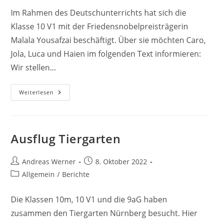
Im Rahmen des Deutschunterrichts hat sich die
Klasse 10 V1 mit der Friedensnobelpreisträgerin
Malala Yousafzai beschäftigt. Über sie möchten Caro,
Jola, Luca und Haien im folgenden Text informieren:
Wir stellen…
Malala
Weiterlesen
Yousafzai
–
Eine
Kämpferin
Für
Frieden
Ausflug Tiergarten
Beitrags-
Beitrag
Andreas Werner
8. Oktober 2022
Autor:
veröffentlicht:
Beitrags-
Allgemein
/
Berichte
Kategorie:
Die Klassen 10m, 10 V1 und die 9aG haben
zusammen den Tiergarten Nürnberg besucht. Hier