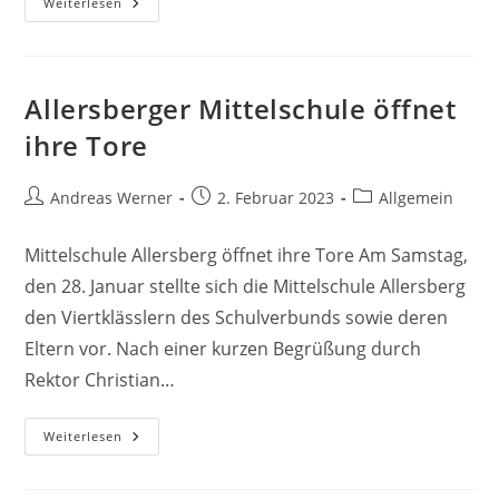
Hand-
Weiterlesen
Und
Basketballturnier
2024
Allersberger Mittelschule öffnet
ihre Tore
Beitrags-
Beitrag
Beitrags-
Andreas Werner
2. Februar 2023
Allgemein
Autor:
veröffentlicht:
Kategorie:
Mittelschule Allersberg öffnet ihre Tore Am Samstag,
den 28. Januar stellte sich die Mittelschule Allersberg
den Viertklässlern des Schulverbunds sowie deren
Eltern vor. Nach einer kurzen Begrüßung durch
Rektor Christian…
Allersberger
Weiterlesen
Mittelschule
Öffnet
Ihre
Tore