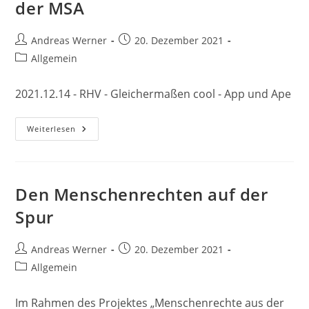
der MSA
Beitrags-
Beitrag
Andreas Werner
20. Dezember 2021
Autor:
veröffentlicht:
Beitrags-
Allgemein
Kategorie:
2021.12.14 - RHV - Gleichermaßen cool - App und Ape
Unternehmerfabrik
Weiterlesen
Des
Landkreises
Roth
Zu
Besuch
An
Den Menschenrechten auf der
Der
MSA
Spur
Beitrags-
Beitrag
Andreas Werner
20. Dezember 2021
Autor:
veröffentlicht:
Beitrags-
Allgemein
Kategorie:
Im Rahmen des Projektes „Menschenrechte aus der