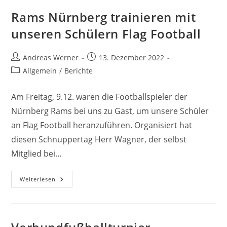
Kommt
Verein
Rams Nürnberg trainieren mit
Zur
Betreuung
unseren Schülern Flag Football
Chronisch
Kranker
Kinder
Zugute
Beitrags-
Beitrag
Andreas Werner
13. Dezember 2022
Autor:
veröffentlicht:
Beitrags-
Allgemein
/
Berichte
Kategorie:
Am Freitag, 9.12. waren die Footballspieler der
Nürnberg Rams bei uns zu Gast, um unsere Schüler
an Flag Football heranzuführen. Organisiert hat
diesen Schnuppertag Herr Wagner, der selbst
Mitglied bei…
Rams
Weiterlesen
Nürnberg
Trainieren
Mit
Unseren
Schülern
Flag