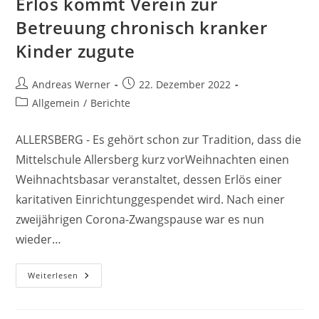
Erlös kommt Verein zur
Betreuung chronisch kranker
Kinder zugute
Beitrags-
Beitrag
Andreas Werner
22. Dezember 2022
Autor:
veröffentlicht:
Beitrags-
Allgemein
/
Berichte
Kategorie:
ALLERSBERG - Es gehört schon zur Tradition, dass die
Mittelschule Allersberg kurz vorWeihnachten einen
Weihnachtsbasar veranstaltet, dessen Erlös einer
karitativen Einrichtunggespendet wird. Nach einer
zweijährigen Corona-Zwangspause war es nun
wieder…
Weihnachtsbasar
Weiterlesen
Wurde
Hervorragend
Angenommen
Erlös