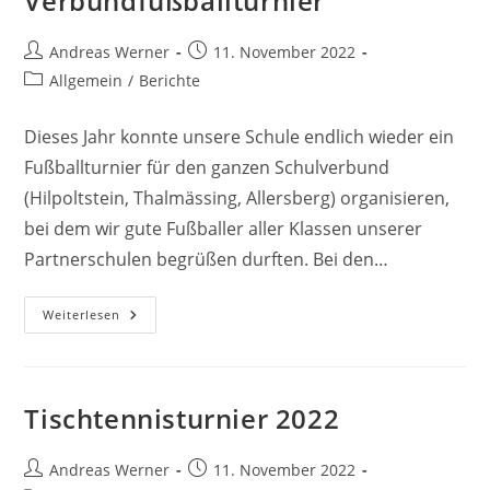
Verbundfußballturnier
Football
Beitrags-
Beitrag
Andreas Werner
11. November 2022
Autor:
veröffentlicht:
Beitrags-
Allgemein
/
Berichte
Kategorie:
Dieses Jahr konnte unsere Schule endlich wieder ein
Fußballturnier für den ganzen Schulverbund
(Hilpoltstein, Thalmässing, Allersberg) organisieren,
bei dem wir gute Fußballer aller Klassen unserer
Partnerschulen begrüßen durften. Bei den…
Verbundfußballturnier
Weiterlesen
Tischtennisturnier 2022
Beitrags-
Beitrag
Andreas Werner
11. November 2022