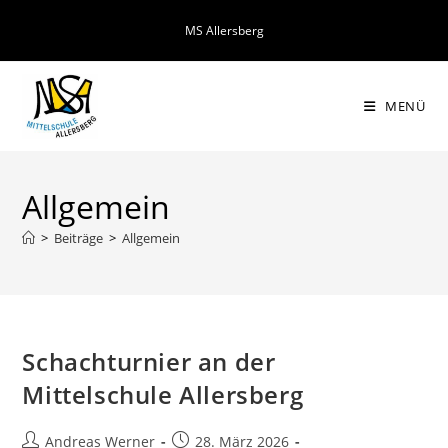
Zum
MS Allersberg
Inhalt
springen
MENÜ
Allgemein
>
Beiträge
>
Allgemein
Schachturnier an der
Mittelschule Allersberg
Beitrags-
Beitrag
Andreas Werner
28. März 2026