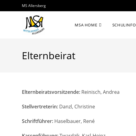
Zum
MS Allersberg
Inhalt
springen
MSA HOME
SCHULINFO
Elternbeirat
Elternbeiratsvorsitzende:
Reinisch, Andrea
Stellvertreterin:
Danzl, Christine
Schriftführer:
Haselbauer, René
Kassenführung:
Twardzik, Karl-Heinz