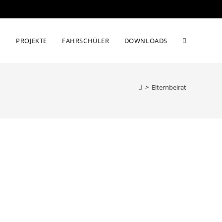
PROJEKTE
FAHRSCHÜLER
DOWNLOADS
WEBSITE-
SUCHE
>
Elternbeirat
UMSCHALT