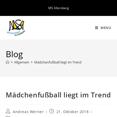
Zum
MS Allersberg
Inhalt
springen
MENÜ
Blog
>
Allgemein
>
Mädchenfußball liegt im Trend
Mädchenfußball liegt im Trend
Beitrags-
Beitrag
Andreas Werner
21. Oktober 2018
Autor:
veröffentlicht: