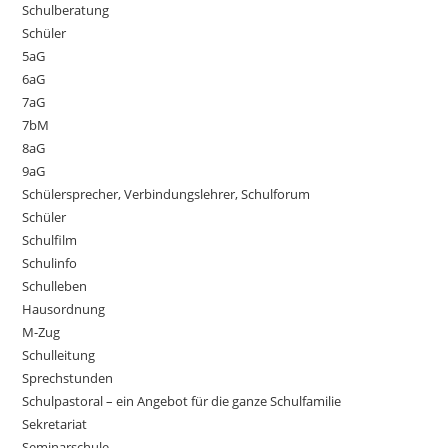
Schulberatung
Schüler
5aG
6aG
7aG
7bM
8aG
9aG
Schülersprecher, Verbindungslehrer, Schulforum
Schüler
Schulfilm
Schulinfo
Schulleben
Hausordnung
M-Zug
Schulleitung
Sprechstunden
Schulpastoral – ein Angebot für die ganze Schulfamilie
Sekretariat
Seminarschule