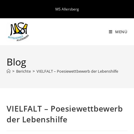
Zum
MS Allersberg
Inhalt
springen
MENÜ
Blog
>
Berichte
>
VIELFALT – Poesiewettbewerb der Lebenshilfe
VIELFALT – Poesiewettbewerb
der Lebenshilfe