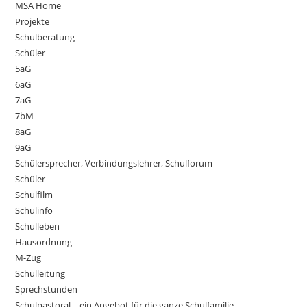
MSA Home
Projekte
Schulberatung
Schüler
5aG
6aG
7aG
7bM
8aG
9aG
Schülersprecher, Verbindungslehrer, Schulforum
Schüler
Schulfilm
Schulinfo
Schulleben
Hausordnung
M-Zug
Schulleitung
Sprechstunden
Schulpastoral – ein Angebot für die ganze Schulfamilie